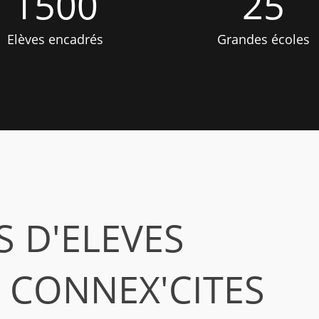
1500
25
Elèves encadrés
Grandes écoles
 D'ELEVES
 CONNEX'CITES