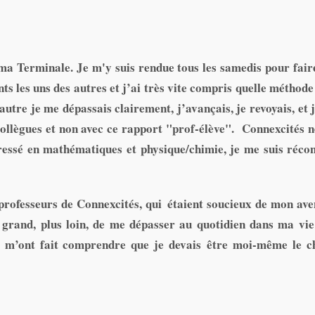
e ma Terminale. Je m'y suis rendue tous les samedis pour fai
nts les uns des autres et j’ai très vite compris quelle méthod
l’autre je me dépassais clairement, j’avançais, je revoyais, e
ollègues et non avec ce rapport "prof-élève". Connexcités n
essé en mathématiques et physique/chimie, je me suis réconc
s professeurs de Connexcités, qui étaient soucieux de mon a
 grand, plus loin, de me dépasser au quotidien dans ma vie
 Il m’ont fait comprendre que je devais être moi-même le c